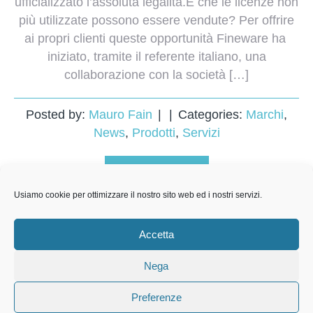
ufficializzato l’assoluta legalità.E che le licenze non
più utilizzate possono essere vendute? Per offrire
ai propri clienti queste opportunità Fineware ha
iniziato, tramite il referente italiano, una
collaborazione con la società […]
Posted by:
Mauro Fain
Categories:
Marchi
,
News
,
Prodotti
,
Servizi
READ MORE
Usiamo cookie per ottimizzare il nostro sito web ed i nostri servizi.
Accetta
Nega
Preferenze
© 2016 Copyright by
AitThemes.club
. All rights