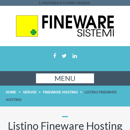
L’informatica è il nostro mestiere.
MENU
HOME
>
SERVIZI
>
FINEWARE HOSTING
>
LISTINO FINEWARE
HOSTING
Listino Fineware Hosting