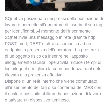
SQnet va posizionato nei pressi della postazione di
lavoro e permette all’operatore di inserire il suo tag
per identificarsi. Al momento dell’inserimento
SQnet invia una messaggio in rete (tramite http
POST, mqtt, REST o altro) e comunica ad un
endpoint la presenza dell’operatore. La presenza
di un oggetto fisico da inserire nell’apposito
alloggiamento facilita l’operatività, riduce i tempi di
login/logout e migliora la corrispondenza tra il dato
rilevato e la presenza effettiva.
Dispone di un
relè
interno che viene commutato
all’inserimento del tag o su conferma del MES con
il quale è possibile abilitare la postazione di lavoro
o attivare un dispositivo luminoso.